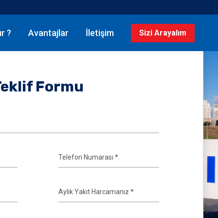
ır ?
Avantajlar
İletişim
Sizi Arayalım
Teklif Formu