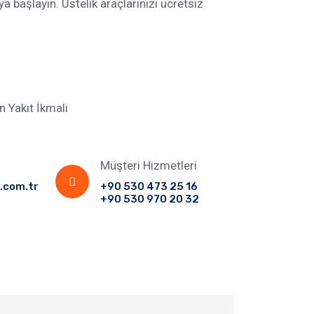
 başlayın. Üstelik araçlarınızı ücretsiz
 Yakıt İkmali
Müşteri Hizmetleri
.com.tr
+90 530 473 25 16
+90 530 970 20 32