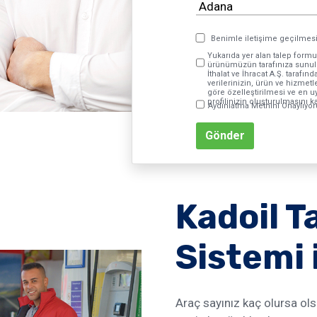
Benimle iletişime geçilmesi
Yukarıda yer alan talep formu
ürünümüzün tarafınıza sunulm
İthalat ve İhracat A.Ş. tarafı
verilerinizin, ürün ve hizmetl
göre özelleştirilmesi ve en 
profilinizin oluşturulmasını
Aydınlatma Metnini Onaylıyo
Gönder
Kadoil T
Sistemi 
Araç sayınız kaç olursa ol