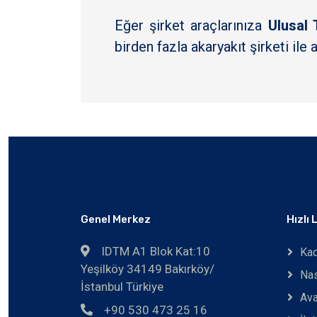
Eğer şirket araçlarınıza
Ulusal 
birden fazla akaryakıt şirketi ile
Genel Merkez
Hızlı 
IDTM A1 Blok Kat:10
Kad
Yeşilköy 34149 Bakırköy/
Nas
İstanbul Türkiye
Ava
+90 530 473 25 16